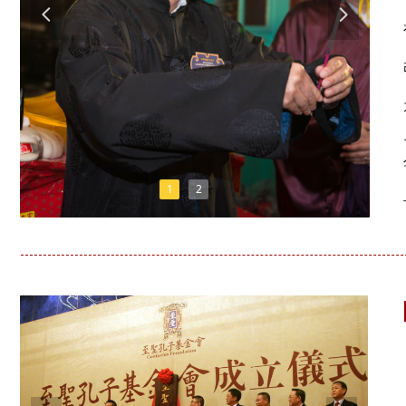
넳
넲
1
2