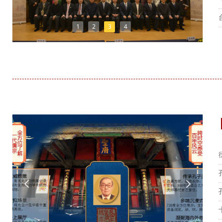
1
2
3
4
넳
넲