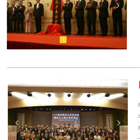
넳
넲
1
넳
넲