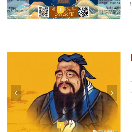
1
넳
넲
1