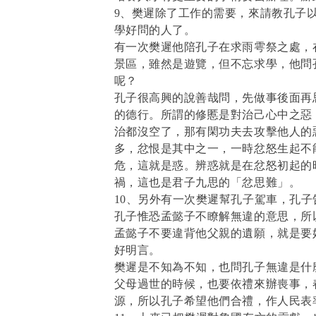
9、樊遲除了工作的需要，來請教孔子
學好問的人了。
有一次樊遲他陪孔子在求雨雩祭之處，
景區，雖然是遊覽，但不忘求學，他問
呢？
孔子很高興的說善哉問，先做事後面再
的德行。所謂的修慝是對治己心中之惡
治都沒空了，那有閑功夫去攻擊他人的
多，忿恨是其中之一，一時忿怒生起不
危，這就是惑。辨惑就是在忿怒初起的
禍，這也是君子九思的「忿思難」。
10、另外有一次樊遲幫孔子駕車，孔
孔子惟恐孟懿子不瞭解無違的意思，所
孟懿子不要違背他父親的遺願，就是要
好明言。
樊遲是不知為不知，也問孔子無違是什
父母過世的時候，也要依禮來辦喪事，
源，所以孔子希望他們合禮，作人民表