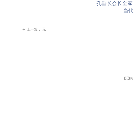
孔垂长会长全家
当
上一篇：
无
ꂃ