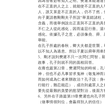
因為智者必有知人之明。樊遲未能通達
在不正直的人之上，就能使不正直的人
人，誰又算是不正直的人，仍不了然，
向子夏請教剛剛夫子所說“舉直錯諸枉
含義，而後舉例說出正直與不正直的具
不仁之人從此感化，因而遠惡行善。湯
感化。依據孔子之意，必須像堯、舜、
舉能。
在孔子所處的春秋，卿大夫都是世襲，
以不知人為過患。所以子夏以舜舉用皋
5、剛才說到樊遲不只一次問仁問智，
政事，孔子則就不同的面相回答。
在雍也篇第22章，樊遲問知的時候，
神，但也不必凡事皆求鬼神（敬鬼神而
而如何成為仁者來辦政治？孔子說：身
行能行，難忍能忍），成功則處眾人之
要先從最難的貪婪的慾望對治，後面方
6、另外在子路篇第19章樊遲也向孔
（做事情很到位，會贏得別人的信任）