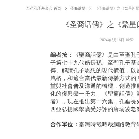
至圣孔子基金会-首页
ꄲ
圣裔话儒
ꄲ
《圣裔话儒》之《繁星闪
《圣裔话儒》之《繁星
2024年5月16日
10:52
编者按：
《聖裔話儒》是由至聖孔
子第七十九代嫡長孫、至聖孔子基
傳、解讀孔子思想的現代價值，以
風格，和適合當代最新傳播方式的
堂與社會普及溝通的橋樑，創造推
化的復興盡一份力。《聖裔話儒》
者》，現在推出第十六集
。
孔垂長
西亞弘揚國學廣受好評的唐瑜凌老
合作單位：
臺灣時哉時哉網路教育