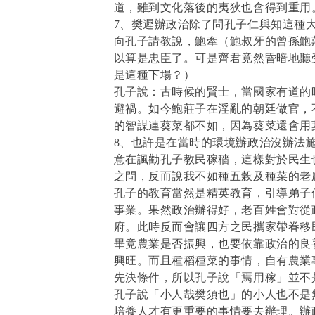
道，雖到文化落後的夷狄也會得到重用
7、樊遲辦政治除了問孔子仁與知這種
向孔子請教說，鮑牽（鮑叔牙的曾孫鮑
以算是忠臣了。可是齊君竟然昏暗地聽
是這種下場？）
孔子說：古時候的賢士，當國家有道的
避禍。如今鮑莊子在淫亂的朝廷做官，
的智謀連葵菜都不如，因為葵菜還會用
8、也許是在當時的環境辦政治沒辦法
意在諷勸孔子教民稼穡，這樣對於民生
之問，反而說我不如種五榖及種菜的老
孔子的教育當然是精英教育，引導弟子
事業。果然政治辦得好，老百姓會對從
府。此時反而會讓四方之民攜家帶眷移
畢竟農業是否振興，也要依靠政治的良
興旺。而且種稻種菜的事情，自有農業
先決條件，所以孔子說「焉用稼」並不
孔子說「小人哉樊須也」的小人也不是
培養人才有更重要的事情要去辦理。辦