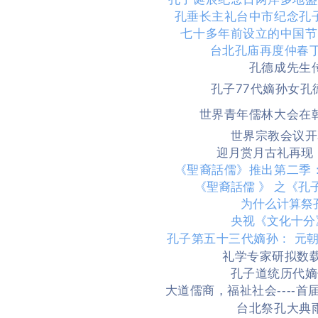
孔垂长主礼台中市纪念孔
七十多年前设立的中国节
台北孔庙再度仲春
孔德成先生
孔子77代嫡孙女
世界青年儒林大会在
世界宗教会议开
迎月赏月古礼再现
《聖裔話儒》推出第二季
《聖裔話儒 》 之《
为什么计算祭
央视《文化十分
孔子第五十三代嫡孙 : 
礼学专家研拟数
孔子道统历代嫡
大道儒商，福祉社会----
台北祭孔大典