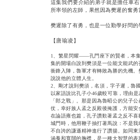
這集我們要介紹的弟子就是擔任車右
所率領的左師，果然因為樊遲的奮勇
樊遲除了有勇，也是一位勤學好問的
唐瑜凌
【
】
1、繁星閃耀——孔門座下的賢者，本
集的開場白說到樊須是一位能文能武的
衝鋒入陣，魯軍才有轉敗為勝的先機。
說說他的立體人生。
2、剛才說到樊須，名須，字子遲，魯國
以家語說比孔子小46歲較可靠，理由是
「郎之戰」。那是因為魯昭公的兒子公
仗，幸好族人孟之反殿後掩護，方能安
在論語雍也篇，孔子讚歎著孟之反不喜
城門時，他用鞭子抽打著馬說：不是我
不自誇的謙遜精神進行了讚揚。如同東
涵養和寬闊的胸襟，是一種大智慧的表