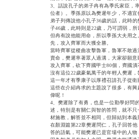
3、話說孔子的弟子冉有為季氏家臣，
位者）。季孫原以為樊遲年少，不適宜
弟子列傳說他小孔子36歲的話，此時的
子46歲，此時則是22歲，乃可謂弱，
但冉有說他能用命，所以季孫大夫用之
先，攻入齊軍而大獲全勝。
當時齊軍從稷曲攻擊魯軍，魯軍不敢過
賣命，樊遲率著眾人過溝，大家卻願意
攻入齊軍，砍下齊國甲士80個，齊國潰
沒有這位22歲豪氣萬千的年輕人樊遲
這一年才有季康子以厚禮召請孔子從衛
這些在介紹冉求的主題說了很多，有興
偉呢！
4、樊遲除了有勇，也是一位勤學好問
述，特別是有關仁與智的答問，就不只
材施教，解答並不相同，但歸結到本義
在顏淵篇第22章樊遲問仁，孔子回答
答的語氣，可能樊遲已是官場中的人物